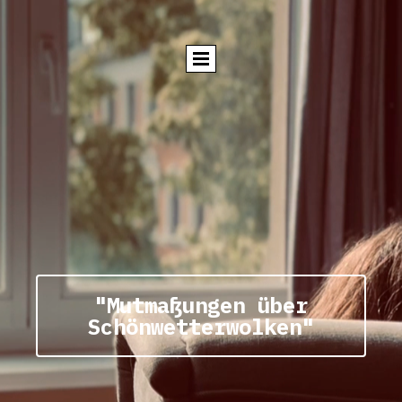
"Mutmaßungen über
Schönwetterwolken"